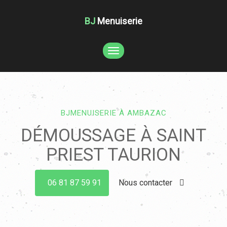
BJ
Menuiserie
TOGGLE
NAVIGATION
BJMENUISERIE À AMBAZAC
DÉMOUSSAGE À SAINT
PRIEST TAURION
06 81 87 59 91
Nous contacter