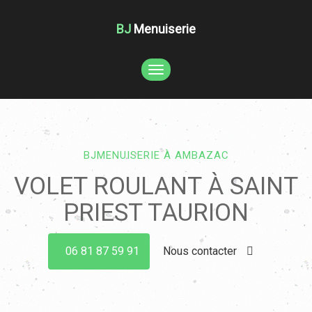
BJ
Menuiserie
TOGGLE
NAVIGATION
BJMENUISERIE À AMBAZAC
VOLET ROULANT À SAINT
PRIEST TAURION
06 81 87 59 91
Nous contacter